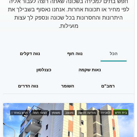
חפש בתים למכירה בשכונה שאתה רוצה לעבור אליה
לפי מחיר או תכונות אחרות. אנחנו נאסוף בשבילך את
היתרונות והחסרונות בכל שכונה ונספק לך עצות
מועילות.
הכל
נווה חוף
נווה דקלים
נאות שקמה
כצנלסון
רמב"ם
השומר
נווה הדרים
בעדיפות
בית חדש
למכירה
מודעה חדשה
מעוצב
משופץ
הצעה חמה
חדש באתר !