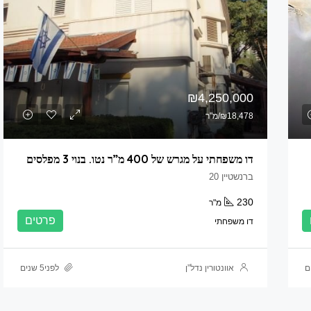
₪4,250,000
₪18,478/מ"ר
דו משפחתי על מגרש של 400 מ”ר נטו. בנוי 3 מפלסים
ברנשטיין 20
230
מ"ר
פרטים
דו משפחתי
אוונטורין נדל”ן
לפני5 שנים