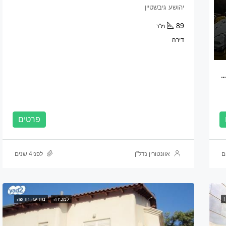
יהושע גיבשטיין
89
מ"ר
דירה
דירה מהממת משופצת מבחוץ ומבפנים ע”י מעצבת בנווה חוף ראשון לציון
פרטים
אוונטורין נדל”ן
לפני4 שנים
!
למכירה
מודעה חדשה