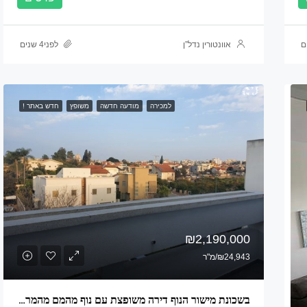
אוונטורין נדל”ן
לפני4 שנים
למכירה
מודעה חדשה
משופץ
חדש באתר !
₪2,190,000
₪24,943/מ"ר
בשכונת מישור הנוף דירה משופצת עם נוף מהמם מהמרפסת שמש