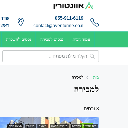
055-911-6119
שדרות
contact@aventurine.co.il
ראשון 
עמוד הבית
נכסים למכירה
נכסים להשכרה
בית
למכירה
למכירה
8 נכסים
בעדיפות
בית חדש
למכירה
מודעה חדשה
מעוצב
משופץ
הצעה חמה