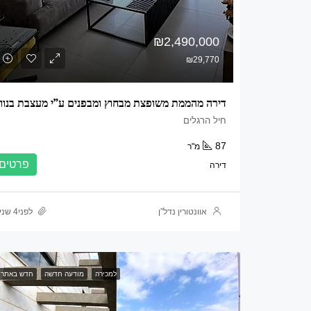
₪2,490,000
₪29,770
חיל הרגלים
87
מ"ר
פרטים
דירה
אוונטורין נדל”ן
לפני4 שנים
למכירה
מודעה חדשה
חדש באתר 