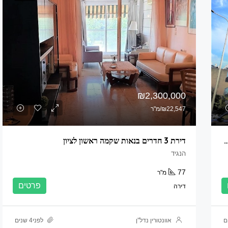
₪2,300,000
₪22,547/מ"ר
מהבסיס ומשודרגת כולל הבניין במחיר של דירה רגילה
דירת 3 חדרים בנאות שקמה ראשון לציון
הנגיד
77
מ"ר
פרטים
דירה
אוונטורין נדל”ן
לפני4 שנים