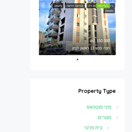
בית חדש
בעדיפות
למכירה
מודעה חדשה
מעוצב
משופץ
₪2,150,000
חנה סנש 13 ראשון לציון
Property Type
מיני פנטהאוז
מגורים
בית פרטי