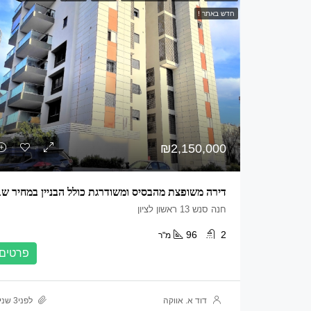
חדש באתר !
₪2,150,000
דירה משופצת 
חנה סנש 13 ראשון לציון
96
2
מ"ר
פרטים
דוד א. אווקה
לפני3 שנים