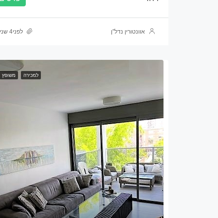
אוונטורין נדל”ן
לפני4 שנים
למכירה
משופץ