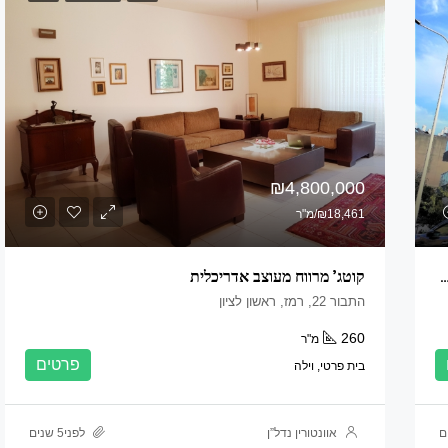
₪4,800,000
₪18,461/מ"ר
מהבסיס ומשודרגת כולל הבניין במחיר של דירה רגילה
קוטג’ מרווח מעוצב אדריכלית
התבור 22, רמז, ראשון לציון
260
מ"ר
פרטים
בית פרטי, וילה
אוונטורין נדל”ן
לפני5 שנים