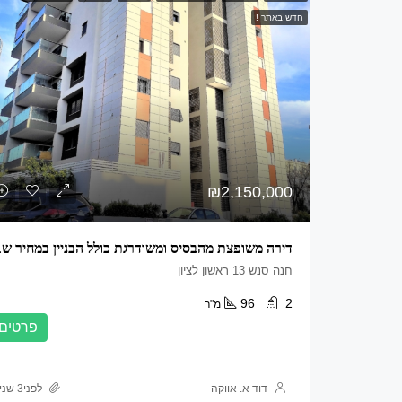
חדש באתר !
₪2,150,000
דירה משופצת 
חנה סנש 13 ראשון לציון
96
2
מ"ר
פרטים
דוד א. אווקה
לפני3 שנים