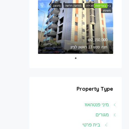
בית חדש
בעדיפות
למכירה
מודעה חדשה
מעוצב
משופץ
₪2,150,000
חנה סנש 13 ראשון לציון
Property Type
מיני פנטהאוז
מגורים
בית פרטי