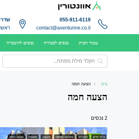
055-911-6119
שדרות
contact@aventurine.co.il
ראשון 
עמוד הבית
נכסים למכירה
נכסים להשכרה
בית
הצעה חמה
הצעה חמה
2 נכסים
בעדיפות
בית חדש
למכירה
מודעה חדשה
מעוצב
משופץ
הצעה חמה